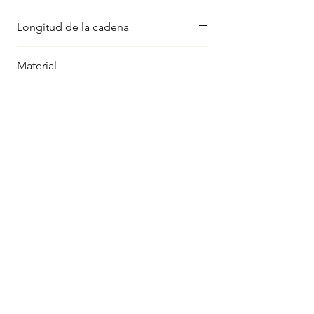
24 x 11 mm
Longitud de la cadena
Talla única
Material
Plata maciza 925
FAQ
Política de Cookies
Aviso Legal
Política de Privacidad
JuMinJewelry© 2024. Todos los derechos