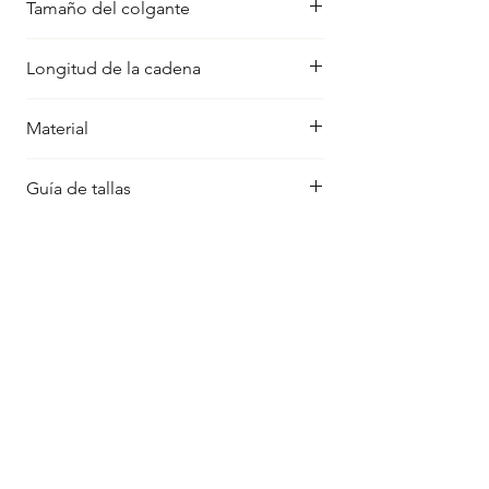
Tamaño del colgante
41 x 21 mm
Longitud de la cadena
Ajustable 45 y 50 cm.
Material
Plata maciza 925
Guía de tallas
Guía de tallas
FAQ
Política de Cookies
Aviso Legal
Política de Privacidad