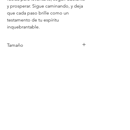
y prosperar. Sigue caminando, y deja
que cada paso brille como un
testamento de tu espíritu
inquebrantable.
Tamaño
21 x 14.8 cm
FAQ
Política de Cookies
Aviso Legal
Política de Privacidad